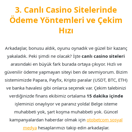
3. Canlı Casino Sitelerinde
Ödeme Yöntemleri ve Çekim
Hızı
Arkadaşlar, bonusu aldık, oyunu oynadık ve güzel bir kazanç
yakaladık. Peki şimdi ne olacak? İşte
canlı casino siteleri
arasındaki en büyük fark burada ortaya çıkıyor. Hızlı ve
güvenilir ödeme yapmayan siteyi ben de sevmiyorum. Bizim
sistemimizde Papara, Payfix, Kripto paralar (USDT, BTC, ETH)
ve banka havalesi gibi onlarca seçenek var. Çekim talebinizi
verdiğinizde finans ekibimiz ortalama
15 dakika içinde
işleminizi onaylıyor ve paranız yolda! Belge isteme
muhabbeti yok, şart koşma muhabbeti yok. Güncel
kampanyalardan haberdar olmak için
otobetcom sosyal
medya
hesaplarımızı takip edin arkadaşlar.