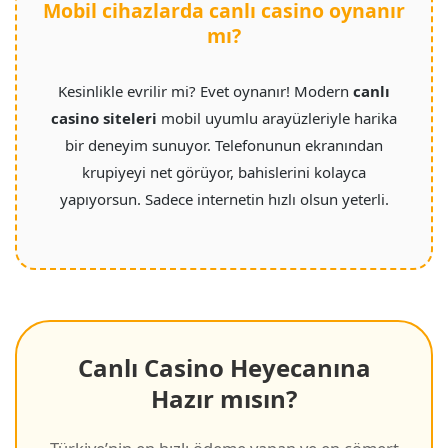
Mobil cihazlarda canlı casino oynanır
mı?
Kesinlikle evrilir mi? Evet oynanır! Modern
canlı
casino siteleri
mobil uyumlu arayüzleriyle harika
bir deneyim sunuyor. Telefonunun ekranından
krupiyeyi net görüyor, bahislerini kolayca
yapıyorsun. Sadece internetin hızlı olsun yeterli.
Canlı Casino Heyecanına
Hazır mısın?