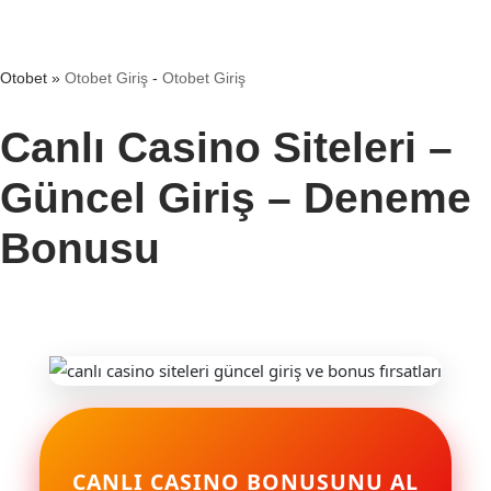
İçeriğe
Otobet »
Otobet Giriş
-
Otobet Giriş
geç
Canlı Casino Siteleri –
Güncel Giriş – Deneme
Bonusu
CANLI CASINO BONUSUNU AL