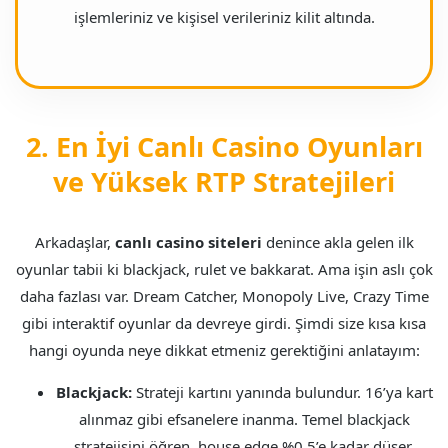
işlemleriniz ve kişisel verileriniz kilit altında.
2. En İyi Canlı Casino Oyunları
ve Yüksek RTP Stratejileri
Arkadaşlar,
canlı casino siteleri
denince akla gelen ilk
oyunlar tabii ki blackjack, rulet ve bakkarat. Ama işin aslı çok
daha fazlası var. Dream Catcher, Monopoly Live, Crazy Time
gibi interaktif oyunlar da devreye girdi. Şimdi size kısa kısa
hangi oyunda neye dikkat etmeniz gerektiğini anlatayım:
Blackjack:
Strateji kartını yanında bulundur. 16’ya kart
alınmaz gibi efsanelere inanma. Temel blackjack
stratejisini öğren, house edge %0.5’e kadar düşer.